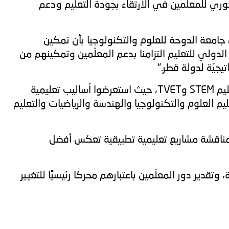
وري للمعلمين في الارتقاء بجودة التعليم ودعم
جامعة الدوحة للعلوم والتكنولوجيا بأن تمكين
الدولي للتعليم التزامنا بدعم المعلّمين وتمكينهم من
جيّة لدولة قطر."
كما شهدت الفعالية تقديم سلسلة من العروض التفاعلية السريعة قدّمها معلمون من برنامج ماجستير العلوم في تعليم STEM وTVET، حيث استعرضوا أساليب تعليمية
ت الحديثة في تعليم العلوم والتكنولوجيا والهندسة والرياضيات والتعليم
ومناقشة مشاريع تعليمية تطبيقية تعكس أفضل
تقدير دور المعلّمين باعتبارهم محركًا رئيسيًا للتغيير