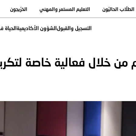
تجاوز
Quick links
الطلّاب الحاليّون
التعليم المستمر والمهني
الخرّيجون
إلى
المحتوى
الرئيسي
التسجيل والقبول
الشؤون الأكاديمية
الحياة ف
سية
Jump to
م من خلال فعالية خاصة لتكريم