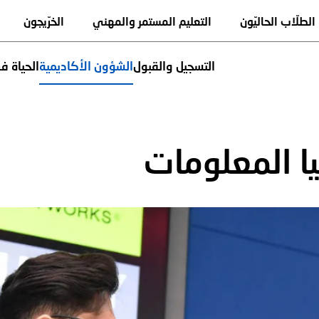
تجاوز
Quick links
الطلّاب الحاليّون
التعليم المستمر والمهني
الخرّيجون
إلى
المحتوى
الرئيسي
التسجيل والقبول
الشؤون الأكاديمية
الحياة ف
سية
Jump to
يا المعلومات