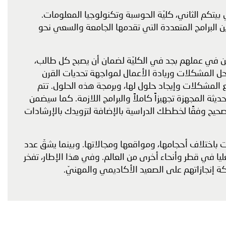
بيتكم الثاني، كليّة الحوسبة وتكنولوجيا المعلومات.
ين البرامج المتعددة التي تقدمها الجامعة والسعي نحو
انين في عملهم بجد في الكليّة لضمان أن يصبح كل طالب،
 وحل المشكلات وريادة الأعمال لمواجهة تحديات القرن
ع المشكلات وإيجاد حلول لها، وبرمجة هذه الحلول. تتم
يثة المجهزة تجهيزاً كاملاً والبرامج اللازمة. كما سيضمن
الصحيح وفقًا لخططك الدراسية بالإضافة لتزويدك بالإرشادات
اختلاف أحجامها، ومواقعها ومجالاتها. وبينما يشقّ عدد
يا في قطر وأنحاء أخرى من العالم. وفي هذا الإطار، تفخر
كة إنجازاتهم على الصعيد الأكاديمي والمهنيّ.