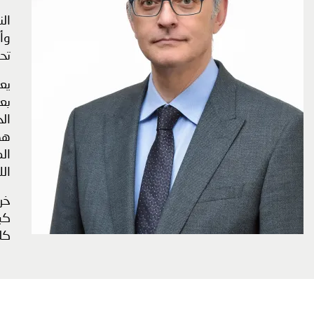
الن
وأت
تح
يعم
بعد
الح
هذه
الم
الل
خر
كبي
كلي