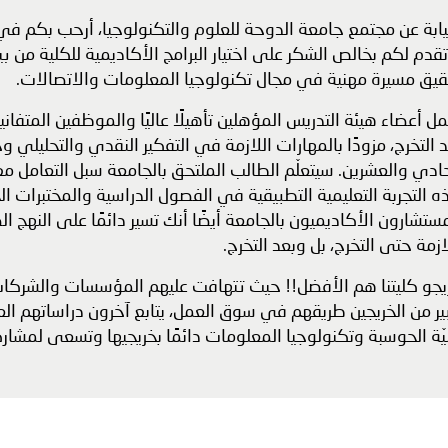
يابة عن مجتمع جامعة الدوحة للعلوم والتكنولوجيا، أرحب بكم في 
قدم لكم بخالص الشكر على اختيار البرامج الأكاديمية للكلية من ب
قيق مسيرة مهنية في مجال تكنولوجيا المعلومات والاتصالات.
ل أعضاء هيئة التدريس المؤهلين تأهيلًا عاليًا والموظفين المتف
 التخرج، مزودًا بالمهارات اللازمة في التفكير النقدي والتحليلي
ادي والعشرين. سيتعلّم الطالب الملتحق بالجامعة سبل التعامل م
 التجربة التعليمية التطبيقية في الفصول الدراسية والمختبرات الحد
ستشارون الأكاديميون بالجامعة أيضًا أنك تسير دائمًا على النهج 
ازمة حتى التخرج، بل وبعد التخرج.
يجو كليتنا هم الأفضل!! حيث تتهافت عليهم المؤسسات والشركات ب
ر من الخريجين طريقهم في سوق العمل، يتابع آخرون دراساتهم العل
ّة الحوسبة وتكنولوجيا المعلومات دائمًا بخريجيها وتسعى لمشار