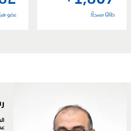
طالبًا مسجلًا
عضو هيئ
رس
ال
عم