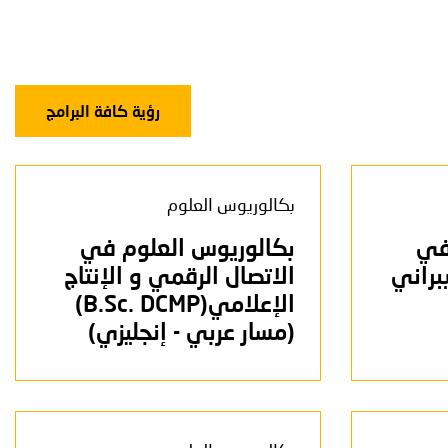
رؤية كافة البرامج
بكالوريوس العلوم
في
بكالوريوس العلوم في
براني
الاتصال الرقمي و الإنتاج
الإعلامي(B.Sc. DCMP)
(مسار عربي - إنجليزي)