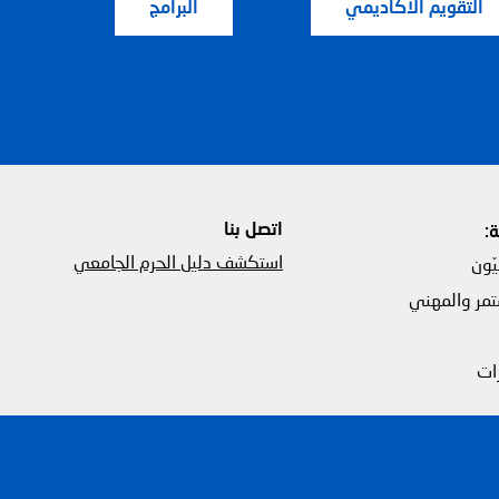
التقويم الأكاديمي
البرامج
اتصل بنا
:
استكشف دليل الحرم الجامعي
يّون
تمر والمهني
سية
رات