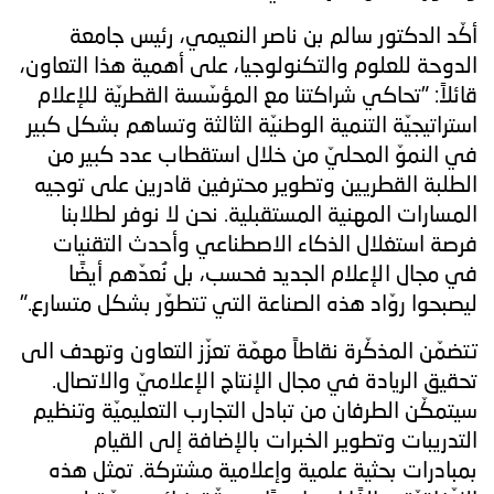
أكّد الدكتور سالم بن ناصر النعيمي، رئيس جامعة
الدوحة للعلوم والتكنولوجيا، على أهمية هذا التعاون،
قائلاً: "تحاكي شراكتنا مع المؤسّسة القطريّة للإعلام
استراتيجيّة التنمية الوطنيّة الثالثة وتساهم بشكل كبير
في النموّ المحليّ من خلال استقطاب عدد كبير من
الطلبة القطريين وتطوير محترفين قادرين على توجيه
المسارات المهنية المستقبلية. نحن لا نوفر لطلابنا
فرصة استغلال الذكاء الاصطناعي وأحدث التقنيات
في مجال الإعلام الجديد فحسب، بل نُعدّهم أيضًا
ليصبحوا روّاد هذه الصناعة التي تتطوّر بشكل متسارع."
تتضمّن المذكّرة نقاطاً مهمّة تعزّز التعاون وتهدف الى
تحقيق الريادة في مجال الإنتاج الإعلاميّ والاتصال.
سيتمكّن الطرفان من تبادل التجارب التعليميّة وتنظيم
التدريبات وتطوير الخبرات بالإضافة إلى القيام
بمبادرات بحثية علمية وإعلامية مشتركة. تمثل هذه