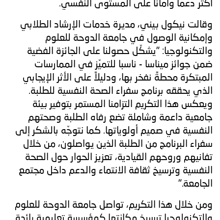
أكثر دعماً وأماناً على المستوى النفسي.
وقالت نيكول بيني، مديرة خدمات الإرشاد الطلابي
وإمكانية الوصول في جامعة الدوحة للعلوم
والتكنولوجيا:
"يشكّل حصولنا على الجائزة الفضية
ضمن جوائز ميناسا - ناسبا للتميّز في الممارسات
المبتكرة محطةً نفخر بها، ودليلاً على الأثر الإيجابي
الذي يحققه برنامج سفراء الصحة النفسية للطلبة.
ويعكس هذا التكريم التزامنا المستمر بتوفير بيئة
جامعية داعمة وشاملة تضع رفاه الطلبة وصحتهم
النفسية في صميم أولوياتها. كما نتوجّه بالشكر إلى
سفراء البرنامج من الطلبة الذين يواصلون، من خلال
تفانيهم وروحهم القيادية، تعزيز الحوار حول الصحة
النفسية وترسيخ ثقافة الانتماء والدعم داخل مجتمع
الجامعة."
ومن خلال هذا التكريم، تواصل جامعة الدوحة للعلوم
والتكنولوجيا ترسيخ مكانتها كمؤسسة تعليمية رائدة