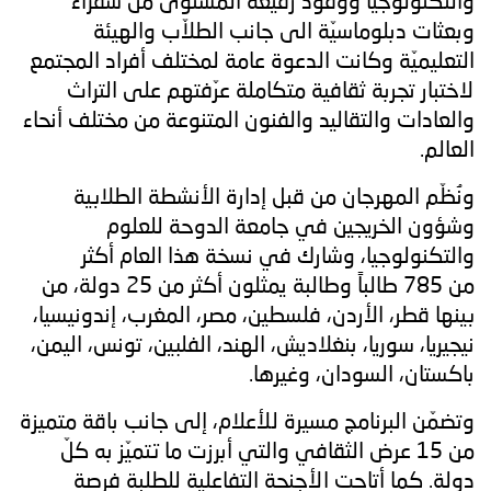
والتكنولوجيا ووفود رفيعة المستوى من سفراء
وبعثات دبلوماسيّة الى جانب الطلاّب والهيئة
التعليميّة وكانت الدعوة عامة لمختلف أفراد المجتمع
لاختبار تجربة ثقافية متكاملة عرّفتهم على التراث
والعادات والتقاليد والفنون المتنوعة من مختلف أنحاء
العالم.
ونُظّم المهرجان من قبل إدارة الأنشطة الطلابية
وشؤون الخريجين في جامعة الدوحة للعلوم
والتكنولوجيا، وشارك في نسخة هذا العام أكثر
من 785 طالباً وطالبة يمثلون أكثر من 25 دولة، من
بينها قطر، الأردن، فلسطين، مصر، المغرب، إندونيسيا،
نيجيريا، سوريا، بنغلاديش، الهند، الفلبين، تونس، اليمن،
باكستان، السودان، وغيرها.
وتضمّن البرنامج مسيرة للأعلام، إلى جانب باقة متميزة
من 15 عرض الثقافي والتي أبرزت ما تتميّز به كلّ
دولة. كما أتاحت الأجنحة التفاعلية للطلبة فرصة