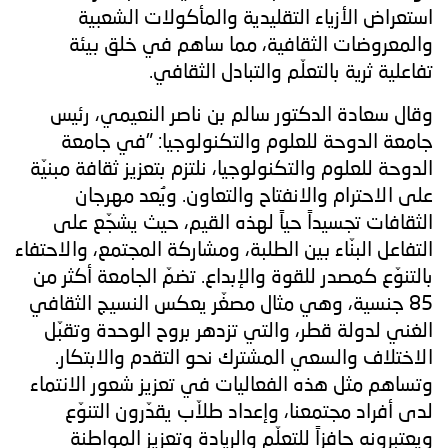
استعراض الأزياء التقليدية والمأكولات الشعبية
والمعروضات الثقافية، مما ساهم في خلق بيئة
تفاعلية ثرية بالتعلّم والتبادل الثقافي.
وقال سعادة الدكتور سالم بن ناصر النعيمي، رئيس
جامعة الدوحة للعلوم والتكنولوجيا: "في جامعة
الدوحة للعلوم والتكنولوجيا، نلتزم بتعزيز ثقافة مبنيّة
على الاحترام والانفتاح والتعاون. ويُعد مهرجان
الثقافات تجسيداً حياً لهذه القيم، حيث يشجّع على
التفاعل البنّاء بين الطلبة، ومشاركة المجتمع، والاحتفاء
بالتنوّع كمصدر للقوة والإبداع. تضمّ الجامعة أكثر من
85 جنسية، وهي مثال مصغّر يعكس النسيج الثقافي
الغني لدولة قطر، والتي تزدهر بروح الوحدة وتقبّل
الاختلاف والسعي المشترك نحو التقدم والابتكار.
وتساهم مثل هذه الفعاليات في تعزيز شعور الانتماء
لدى أفراد مجتمعنا، وإعداد طلاّب يقدّرون التنوّع
ويعتبرونه حافزاً للتعلّم والريادة وتعزيز المواطنة