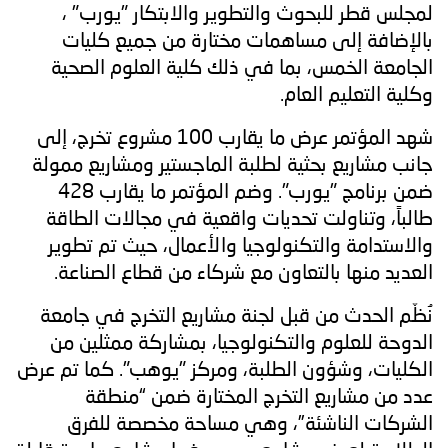
لمجلس قطر للبحوث والتطوير والابتكار "يورب" ،
بالإضافة إلى مساهمات مختارة من جميع كليات
الجامعة الخمس، بما في ذلك كلية العلوم الصحية
وكلية التعليم العام.
شهد المؤتمر عرض ما يقارب 100 مشروع تخرج، إلى
جانب مشاريع بحثية لطلبة الماجستير ومشاريع ممولة
ضمن برنامج "يورب". وضم المؤتمر ما يقارب 428
طالباً، وتناولت تحديات واقعية في مجالات الطاقة
والاستدامة والتكنولوجيا والأعمال، حيث تم تطوير
العديد منها بالتعاون مع شركاء من قطاع الصناعة.
نُظّم الحدث من قبل لجنة مشاريع التخرج في جامعة
الدوحة للعلوم والتكنولوجيا، بمشاركة ممثلين من
الكليات، وشؤون الطلبة، ومركز "يوهب". كما تم عرض
عدد من مشاريع التخرج المختارة ضمن “منطقة
الشركات الناشئة”، وهي مساحة مخصصة للفرق