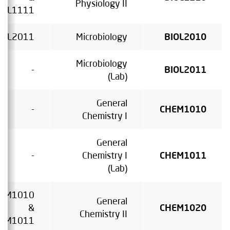
Physiology II
IOL1111
IOL2011
Microbiology
BIOL2010
Microbiology
-
BIOL2011
(Lab)
General
-
CHEM1010
Chemistry I
General
-
Chemistry I
CHEM1011
(Lab)
EM1010
General
&
CHEM1020
Chemistry II
EM1011