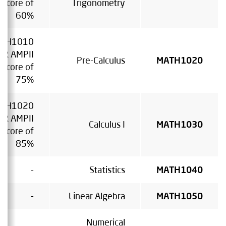
Score of
Trigonometry
60%
TH1010
OR AMPII
Pre-Calculus
MATH1020
Score of
75%
TH1020
OR AMPII
Calculus I
MATH1030
Score of
85%
-
Statistics
MATH1040
-
Linear Algebra
MATH1050
Numerical