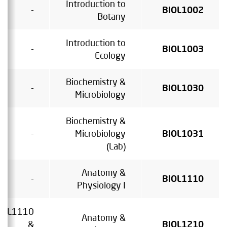
Introduction to
-
BIOL1002
Botany
Introduction to
-
BIOL1003
Ecology
Biochemistry &
-
BIOL1030
Microbiology
Biochemistry &
-
Microbiology
BIOL1031
(Lab)
Anatomy &
-
BIOL1110
Physiology I
IOL1110
Anatomy &
&
BIOL1210