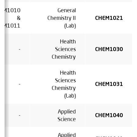
EM1010
General
&
Chemistry II
CHEM1021
EM1011
(Lab)
Health
-
Sciences
CHEM1030
Chemistry
Health
Sciences
-
CHEM1031
Chemistry
(Lab)
Applied
-
CHEM1040
Science
Applied