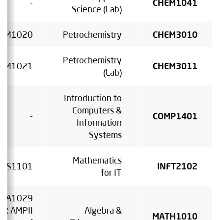
-
CHEM1041
Science (Lab)
EM1020
Petrochemistry
CHEM3010
Petrochemistry
EM1021
CHEM3011
(Lab)
Introduction to
Computers &
-
COMP1401
Information
Systems
Mathematics
NFS1101
INFT2102
for IT
MA1029
OR AMPII
Algebra &
MATH1010