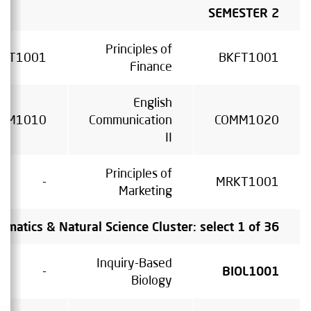
SEMESTER 2
Principles of
CCT1001
BKFT1001
Finance
English
MM1010
Communication
COMM1020
II
Principles of
-
MRKT1001
Marketing
hematics & Natural Science Cluster: select 1 of 36
Inquiry-Based
-
BIOL1001
Biology