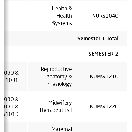
Health &
-
Health
NURS1040
Systems
Semester 1 Total:
SEMESTER 2
Reproductive
L1030 &
Anatomy &
NUMW1210
IOL1031
Physiology
L1030 &
Midwifery
L1031 &
NUMW1220
Therapeutics I
MW1010
Maternal