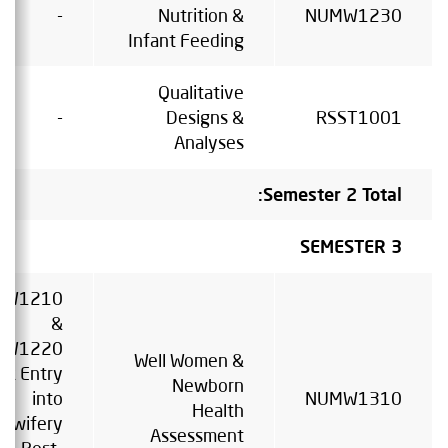
-
Nutrition &
NUMW1230
Infant Feeding
Qualitative
-
Designs &
RSST1001
Analyses
Semester 2 Total:
SEMESTER 3
MW1210
&
MW1220
Well Women &
OR Entry
Newborn
into
NUMW1310
Health
idwifery
Assessment
Post-