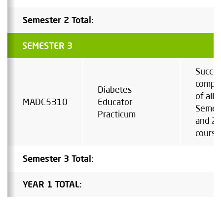
Semester 2 Total:
SEMESTER 3
Succes
comple
Diabetes
of all
MADC5310
Educator
Semes
Practicum
and 2
course
Semester 3 Total:
YEAR 1 TOTAL: