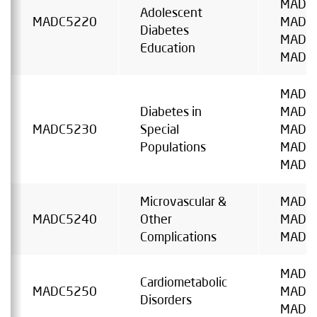
MADC
Adolescent
MADC5220
MADC
Diabetes
MADC
Education
MADC
MADC
Diabetes in
MADC
MADC5230
Special
MADC
Populations
MADC
MADC
Microvascular &
MADC
MADC5240
Other
MADC
Complications
MADC
MADC
Cardiometabolic
MADC5250
MADC
Disorders
MADC